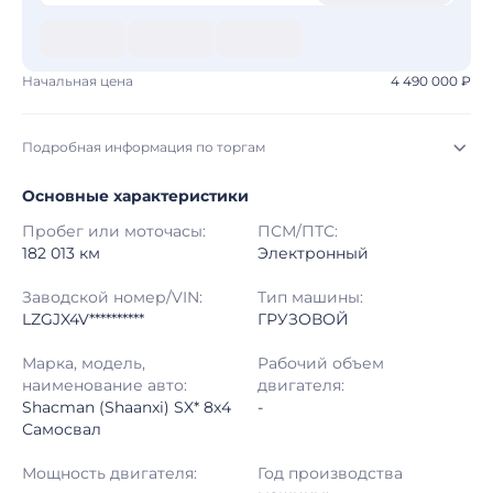
Начальная цена
4 490 000 ₽
Подробная информация по торгам
Основные характеристики
Начало торгов:
03.08.2026, 06:30 МСК
Пробег или моточасы:
ПСМ/ПТС:
Конец торгов:
10.08.2026, 05:50 МСК
182 013 км
Электронный
Тип аукциона:
Открытые торги
Заводской номер/VIN:
Тип машины:
LZGJX4V**********
ГРУЗОВОЙ
Начальная цена:
4 490 000 ₽
Марка, модель,
Рабочий объем
наименование авто:
двигателя:
Шаг торгов:
50 000 ₽
Shacman (Shaanxi) SX* 8x4
-
Самосвал
Кол-во ставок:
-
Мощность двигателя:
Год производства
Регион:
Республика Саха (Якутия)