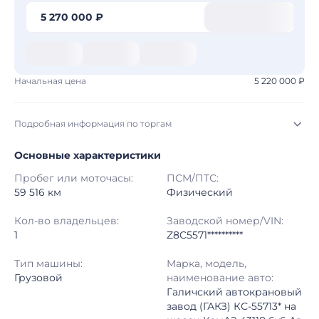
5 270 000 ₽
Начальная цена
5 220 000 ₽
Подробная информация по торгам
Основные характеристики
Начало торгов:
03.08.2026, 08:14 МСК
Пробег или моточасы:
ПСМ/ПТС:
Конец торгов:
10.08.2026, 08:04 МСК
59 516 км
Физический
Тип аукциона:
Открытые торги
Кол-во владельцев:
Заводской номер/VIN:
1
Z8C5571**********
Начальная цена:
5 220 000 ₽
Тип машины:
Марка, модель,
Грузовой
наименование авто:
Шаг торгов:
50 000 ₽
Галичский автокрановый
завод (ГАКЗ) КС-55713* на
Кол-во ставок:
-