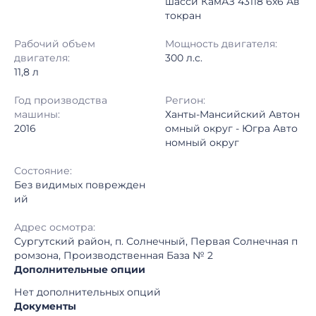
шасси КамАЗ 43118 6x6 Ав
токран
Регион:
Ханты-Мансийский Автономный округ - Югра Автономный округ
Рабочий объем
Мощность двигателя:
двигателя:
300 л.с.
11,8 л
Год производства
Регион:
машины:
Ханты-Мансийский Автон
2016
омный округ - Югра Авто
номный округ
Состояние:
Без видимых поврежден
ий
Адрес осмотра:
Сургутский район, п. Солнечный, Первая Солнечная п
ромзона, Производственная База № 2
Дополнительные опции
Нет дополнительных опций
Документы