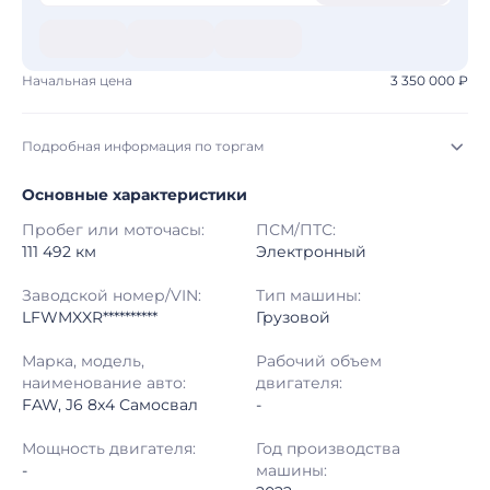
Начальная цена
3 350 000 ₽
Подробная информация по торгам
Основные характеристики
Начало торгов:
03.08.2026, 09:10 МСК
Пробег или моточасы:
ПСМ/ПТС:
Конец торгов:
10.08.2026, 09:10 МСК
111 492 км
Электронный
Тип аукциона:
Открытые торги
Заводской номер/VIN:
Тип машины:
LFWMXXR**********
Грузовой
Начальная цена:
3 350 000 ₽
Марка, модель,
Рабочий объем
наименование авто:
двигателя:
Шаг торгов:
50 000 ₽
FAW, J6 8x4 Самосвал
-
Кол-во ставок:
-
Мощность двигателя:
Год производства
-
машины:
Регион:
Санкт-Петербург