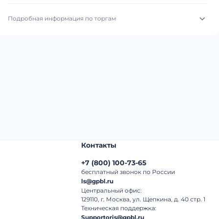
Подробная информация по торгам
Начало торгов:
03.08.2026, 09:10 МСК
Конец торгов:
10.08.2026, 09:10 МСК
Тип аукциона:
Открытые торги
Начальная цена:
3 750 000 ₽
Шаг торгов:
50 000 ₽
Контакты
Кол-во ставок:
-
+7
(
800
)
100-73-65
Регион:
Московская Область
бесплатный звонок по России
ls@gpbl.ru
Центральный офис:
129110, г. Москва, ул. Щепкина, д. 40 стр. 1
Техническая поддержка:
Supportoris@gpbl.ru