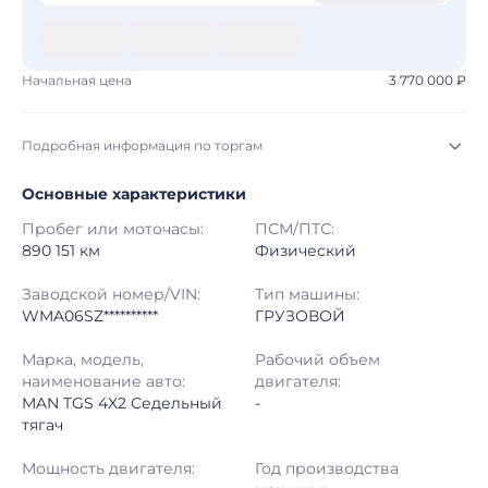
Начальная цена
3 770 000 ₽
Подробная информация по торгам
Основные характеристики
Начало торгов:
03.08.2026, 09:10 МСК
Пробег или моточасы:
ПСМ/ПТС:
Конец торгов:
10.08.2026, 09:10 МСК
890 151 км
Физический
Тип аукциона:
Открытые торги
Заводской номер/VIN:
Тип машины:
WMA06SZ**********
ГРУЗОВОЙ
Начальная цена:
3 770 000 ₽
Марка, модель,
Рабочий объем
наименование авто:
двигателя:
Шаг торгов:
50 000 ₽
MAN TGS 4X2 Седельный
-
тягач
Кол-во ставок:
-
Мощность двигателя:
Год производства
Регион:
Московская Область