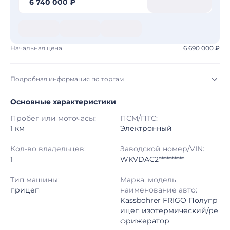
6 740 000 ₽
Начальная цена
6 690 000 ₽
Подробная информация по торгам
Основные характеристики
Начало торгов:
03.08.2026, 09:10 МСК
Пробег или моточасы:
ПСМ/ПТС:
Конец торгов:
10.08.2026, 09:10 МСК
1 км
Электронный
Тип аукциона:
Открытые торги
Кол-во владельцев:
Заводской номер/VIN:
1
WKVDAC2**********
Начальная цена:
6 690 000 ₽
Тип машины:
Марка, модель,
прицеп
наименование авто:
Шаг торгов:
50 000 ₽
Kassbohrer FRIGO Полупр
ицеп изотермический/ре
Кол-во ставок:
-
фрижератор