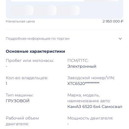
Начальная цена
2 950 000 ₽
Подробная информация по торгам
Основные характеристики
Начало торгов:
03.08.2026, 09:10 МСК
Пробег или моточасы:
ПСМ/ПТС:
Конец торгов:
10.08.2026, 09:10 МСК
-
Электронный
Тип аукциона:
Открытые торги
Кол-во владельцев:
Заводской номер/VIN:
1
XTC6520**********
Начальная цена:
2 950 000 ₽
Тип машины:
Марка, модель,
ГРУЗОВОЙ
наименование авто:
Шаг торгов:
50 000 ₽
КамАЗ 6520 6x4 Самосвал
Кол-во ставок:
-
Рабочий объем
Мощность двигателя:
двигателя:
-
Регион:
Московская Область