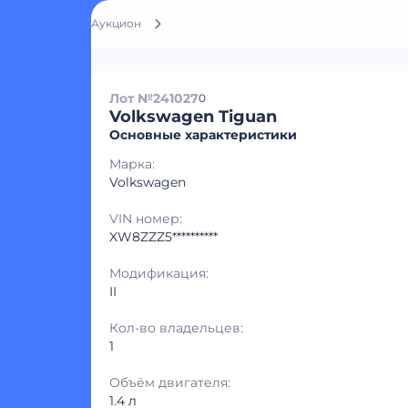
Аукцион
Лот №241027
0
Volkswagen Tiguan
Основные характеристики
Марка:
Volkswagen
VIN номер:
XW8ZZZ5**********
Модификация:
II
Кол-во владельцев:
1
Объём двигателя:
1.4 л