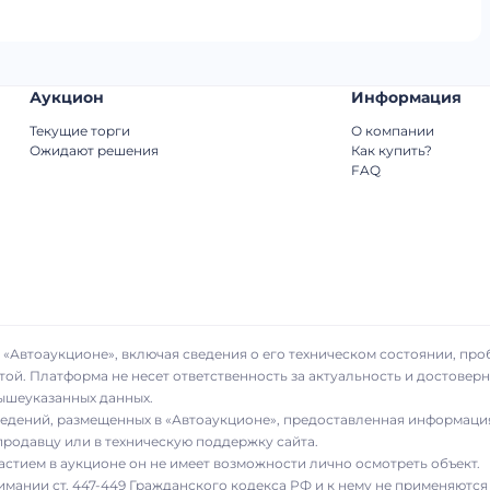
Аукцион
Информация
Текущие торги
О компании
Ожидают решения
Как купить?
FAQ
«Автоаукционе», включая сведения о его техническом состоянии, про
той. Платформа не несет ответственность за актуальность и достове
вышеуказанных данных.
сведений, размещенных в «Автоаукционе», предоставленная информаци
родавцу или в техническую поддержку сайта.
частием в аукционе он не имеет возможности лично осмотреть объект.
имании ст. 447-449 Гражданского кодекса РФ и к нему не применяются