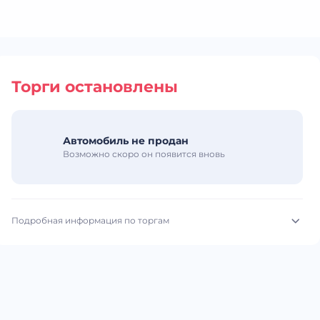
Торги остановлены
Автомобиль не продан
Возможно скоро он появится вновь
Подробная информация по торгам
Начало торгов:
27.07.2026, 09:08 МСК
Конец торгов:
30.07.2026, 11:41 МСК
Тип аукциона:
Открытые торги