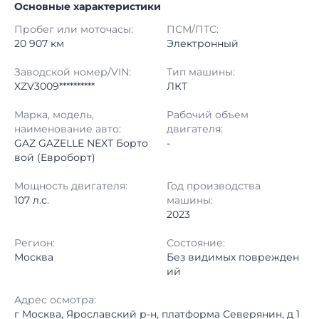
Основные характеристики
Начало торгов:
20.07.2026, 09:10 МСК
Пробег или моточасы:
ПСМ/ПТС:
Конец торгов:
24.07.2026, 13:13 МСК
20 907 км
Электронный
Тип аукциона:
Открытые торги
Заводской номер/VIN:
Тип машины:
XZV3009**********
ЛКТ
Начальная цена:
3 030 000 ₽
Марка, модель,
Рабочий объем
наименование авто:
двигателя:
Шаг торгов:
50 000 ₽
GAZ GAZELLE NEXT Борто
-
вой (Евроборт)
Кол-во ставок:
-
Мощность двигателя:
Год производства
Регион:
Москва
107 л.с.
машины:
2023
Регион:
Состояние:
Москва
Без видимых поврежден
ий
Адрес осмотра:
г Москва, Ярославский р-н, платформа Северянин, д 1