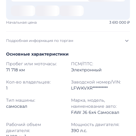
Начальная цена
3 610 000 ₽
Подробная информация по торгам
Основные характеристики
Начало торгов:
03.08.2026, 09:14 МСК
Пробег или моточасы:
ПСМ/ПТС:
Конец торгов:
10.08.2026, 09:14 МСК
71 718 км
Электронный
Тип аукциона:
Открытые торги
Кол-во владельцев:
Заводской номер/VIN:
1
LFWKVXR**********
Начальная цена:
3 610 000 ₽
Тип машины:
Марка, модель,
самосвал
наименование авто:
Шаг торгов:
50 000 ₽
FAW J6 6x4 Самосвал
Кол-во ставок:
-
Рабочий объем
Мощность двигателя:
двигателя:
390 л.с.
Регион:
Республика Саха (Якутия)