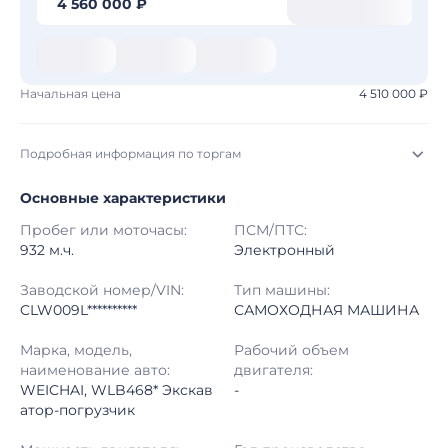
4 560 000 ₽
Начальная цена
4 510 000 ₽
Подробная информация по торгам
Основные характеристики
Начало торгов:
03.08.2026, 09:14 МСК
Пробег или моточасы:
ПСМ/ПТС:
Конец торгов:
10.08.2026, 09:14 МСК
932 м.ч.
Электронный
Тип аукциона:
Открытые торги
Заводской номер/VIN:
Тип машины:
CLW009L**********
САМОХОДНАЯ МАШИНА
Начальная цена:
4 510 000 ₽
Марка, модель,
Рабочий объем
наименование авто:
двигателя:
Шаг торгов:
50 000 ₽
WEICHAI, WLB468* Экскав
-
атор-погрузчик
Кол-во ставок:
-