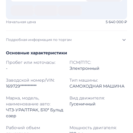
Начальная цена
5 640 000 ₽
Подробная информация по торгам
Основные характеристики
Начало торгов:
03.08.2026, 09:06 МСК
Пробег или моточасы:
ПСМ/ПТС:
Конец торгов:
10.08.2026, 09:00 МСК
-
Электронный
Тип аукциона:
Открытые торги
Заводской номер/VIN:
Тип машины:
169729***********
САМОХОДНАЯ МАШИНА
Начальная цена:
5 640 000 ₽
Марка, модель,
Вид движителя:
наименование авто:
Гусеничный
Шаг торгов:
50 000 ₽
ЧТЗ-УРАЛТРАК, Б10* Бульд
озер
Кол-во ставок:
-
Рабочий объем
Мощность двигателя:
Регион:
Ханты-Мансийский Автономный округ - Югра Автономный округ