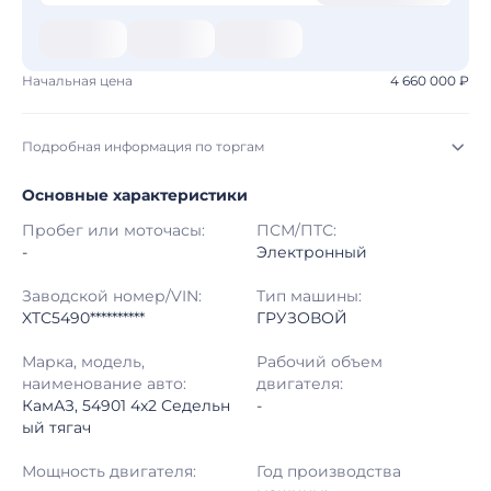
Начальная цена
4 660 000 ₽
Подробная информация по торгам
Основные характеристики
Начало торгов:
03.08.2026, 10:18 МСК
Пробег или моточасы:
ПСМ/ПТС:
Конец торгов:
10.08.2026, 10:18 МСК
-
Электронный
Тип аукциона:
Открытые торги
Заводской номер/VIN:
Тип машины:
XTC5490**********
ГРУЗОВОЙ
Начальная цена:
4 660 000 ₽
Марка, модель,
Рабочий объем
наименование авто:
двигателя:
Шаг торгов:
50 000 ₽
КамАЗ, 54901 4x2 Седельн
-
ый тягач
Кол-во ставок:
-
Мощность двигателя:
Год производства
Регион:
Воронежская Область