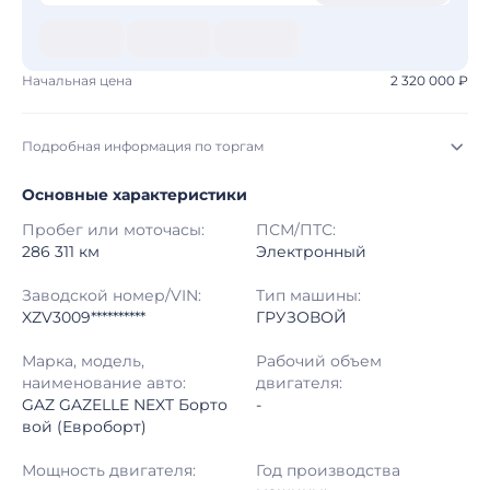
Начальная цена
2 320 000 ₽
Подробная информация по торгам
Основные характеристики
Начало торгов:
03.08.2026, 10:18 МСК
Пробег или моточасы:
ПСМ/ПТС:
Конец торгов:
10.08.2026, 10:18 МСК
286 311 км
Электронный
Тип аукциона:
Открытые торги
Заводской номер/VIN:
Тип машины:
XZV3009**********
ГРУЗОВОЙ
Начальная цена:
2 320 000 ₽
Марка, модель,
Рабочий объем
наименование авто:
двигателя:
Шаг торгов:
50 000 ₽
GAZ GAZELLE NEXT Борто
-
вой (Евроборт)
Кол-во ставок:
-
Мощность двигателя:
Год производства
Регион:
Башкортостан Республика