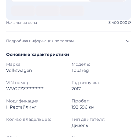
Начальная цена
3 400 000 ₽
Подробная информация по торгам
Основные характеристики
Начало торгов:
03.08.2026, 10:18 МСК
Марка:
Модель:
Конец торгов:
10.08.2026, 10:18 МСК
Volkswagen
Touareg
Тип аукциона:
Открытые торги
VIN номер:
Год выпуска:
WVGZZZ7**********
2017
Начальная цена:
3 400 000 ₽
Модификация:
Пробег:
II Рестайлинг
192 596 км
Шаг торгов:
50 000 ₽
Кол-во владельцев:
Тип двигателя:
Кол-во ставок:
-
1
Дизель
Регион:
Башкортостан Республика