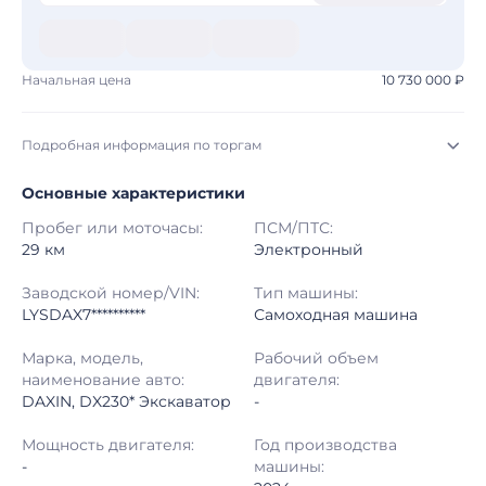
Начальная цена
10 730 000 ₽
Подробная информация по торгам
Основные характеристики
Начало торгов:
03.08.2026, 11:59 МСК
Пробег или моточасы:
ПСМ/ПТС:
Конец торгов:
10.08.2026, 12:06 МСК
29 км
Электронный
Тип аукциона:
Открытые торги
Заводской номер/VIN:
Тип машины:
LYSDAX7**********
Самоходная машина
Начальная цена:
10 730 000 ₽
Марка, модель,
Рабочий объем
наименование авто:
двигателя:
Шаг торгов:
50 000 ₽
DAXIN, DX230* Экскаватор
-
Кол-во ставок:
-
Мощность двигателя:
Год производства
-
машины:
Регион:
Ханты-Мансийский Автономный округ - Югра Автономный округ