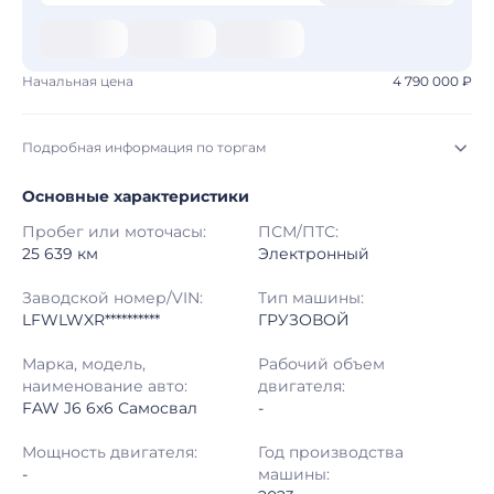
Начальная цена
4 790 000 ₽
Подробная информация по торгам
Основные характеристики
Начало торгов:
03.08.2026, 13:46 МСК
Пробег или моточасы:
ПСМ/ПТС:
Конец торгов:
10.08.2026, 14:00 МСК
25 639 км
Электронный
Тип аукциона:
Открытые торги
Заводской номер/VIN:
Тип машины:
LFWLWXR**********
ГРУЗОВОЙ
Начальная цена:
4 790 000 ₽
Марка, модель,
Рабочий объем
наименование авто:
двигателя:
Шаг торгов:
50 000 ₽
FAW J6 6x6 Самосвал
-
Кол-во ставок:
-
Мощность двигателя:
Год производства
-
машины:
Регион:
Иркутская Область