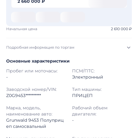
2 660 000 ₽
Начальная цена
2 610 000 ₽
Подробная информация по торгам
Основные характеристики
Начало торгов:
03.08.2026, 23:28 МСК
Пробег или моточасы:
ПСМ/ПТС:
Конец торгов:
11.08.2026, 00:28 МСК
-
Электронный
Тип аукциона:
Открытые торги
Заводской номер/VIN:
Тип машины:
Z0G9453**********
ПРИЦЕП
Начальная цена:
2 610 000 ₽
Марка, модель,
Рабочий объем
наименование авто:
двигателя:
Шаг торгов:
50 000 ₽
Grunwald 9453 Полуприц
-
еп самосвальный
Кол-во ставок:
-