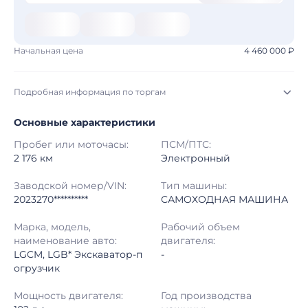
Начальная цена
4 460 000 ₽
Подробная информация по торгам
Основные характеристики
Начало торгов:
03.08.2026, 23:28 МСК
Пробег или моточасы:
ПСМ/ПТС:
Конец торгов:
11.08.2026, 00:28 МСК
2 176 км
Электронный
Тип аукциона:
Открытые торги
Заводской номер/VIN:
Тип машины:
2023270**********
САМОХОДНАЯ МАШИНА
Начальная цена:
4 460 000 ₽
Марка, модель,
Рабочий объем
наименование авто:
двигателя:
Шаг торгов:
50 000 ₽
LGCM, LGB* Экскаватор-п
-
огрузчик
Кол-во ставок:
-
Мощность двигателя:
Год производства
Регион:
Санкт-Петербург