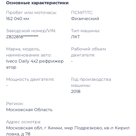
Основные характеристики
Начало торгов:
13.07.2026, 20:22 МСК
Пробег или моточасы:
ПСМ/ПТС:
Конец торгов:
17.07.2026, 09:24 МСК
162 040 км
Физический
Тип аукциона:
Открытые торги
Заводской номер/VIN:
Тип машины:
Z8J2818**********
ЛКТ
Начальная цена:
2 870 000 ₽
Марка, модель,
Рабочий объем
наименование авто:
двигателя:
Шаг торгов:
50 000 ₽
Iveco Daily 4x2 рефрижер
-
атор
Кол-во ставок:
-
Мощность двигателя:
Год производства
Регион:
Московская Область
-
машины:
2018
Регион:
Московская Область
Адрес осмотра:
Московская обл, г Химки, мкр Подрезково, кв-л Кирил
ловка, д 78