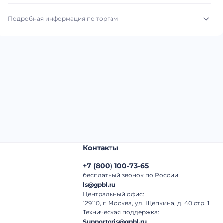
Подробная информация по торгам
Начало торгов:
06.08.2026, 20:26 МСК
Конец торгов:
14.08.2026, 18:36 МСК
Тип аукциона:
Открытые торги
Начальная цена:
4 120 000 ₽
Шаг торгов:
50 000 ₽
Контакты
Кол-во ставок:
-
+7
(
800
)
100-73-65
Регион:
Тюменская Область
бесплатный звонок по России
ls@gpbl.ru
Центральный офис:
129110, г. Москва, ул. Щепкина, д. 40 стр. 1
Техническая поддержка:
Supportoris@gpbl.ru