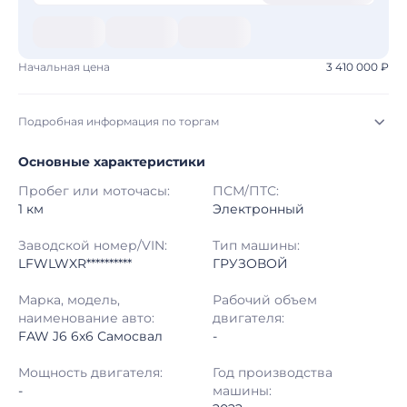
Начальная цена
3 410 000 ₽
Подробная информация по торгам
Основные характеристики
Начало торгов:
06.08.2026, 19:14 МСК
Пробег или моточасы:
ПСМ/ПТС:
Конец торгов:
14.08.2026, 16:54 МСК
1 км
Электронный
Тип аукциона:
Открытые торги
Заводской номер/VIN:
Тип машины:
LFWLWXR**********
ГРУЗОВОЙ
Начальная цена:
3 410 000 ₽
Марка, модель,
Рабочий объем
наименование авто:
двигателя:
Шаг торгов:
50 000 ₽
FAW J6 6x6 Самосвал
-
Кол-во ставок:
-
Мощность двигателя:
Год производства
-
машины:
Регион:
Ханты-Мансийский Автономный округ - Югра Автономный округ