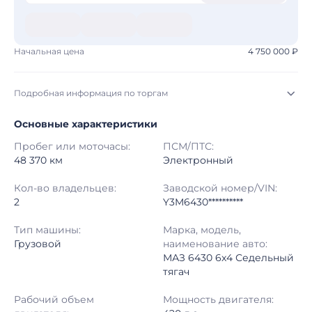
Начальная цена
4 750 000 ₽
Подробная информация по торгам
Основные характеристики
Начало торгов:
29.07.2026, 23:02 МСК
Пробег или моточасы:
ПСМ/ПТС:
Конец торгов:
06.08.2026, 21:20 МСК
48 370 км
Электронный
Тип аукциона:
Открытые торги
Кол-во владельцев:
Заводской номер/VIN:
2
Y3M6430**********
Начальная цена:
4 750 000 ₽
Тип машины:
Марка, модель,
Грузовой
наименование авто:
Шаг торгов:
50 000 ₽
МАЗ 6430 6x4 Седельный
тягач
Кол-во ставок:
-
Рабочий объем
Мощность двигателя:
Регион:
Хабаровский Край