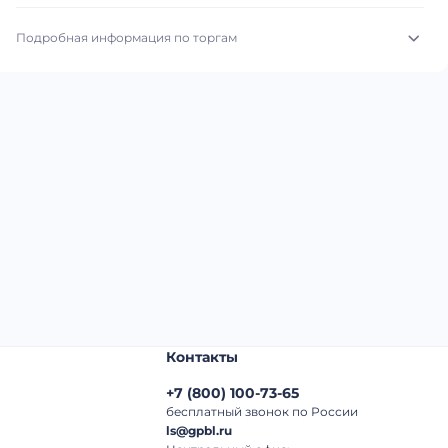
Подробная информация по торгам
Начало торгов:
05.08.2026, 01:59 МСК
Конец торгов:
11.08.2026, 23:36 МСК
Тип аукциона:
Открытые торги
Начальная цена:
2 100 000 ₽
Шаг торгов:
50 000 ₽
Кол-во ставок:
-
Регион:
Тюменская Область
Контакты
+7
(
800
)
100-73-65
бесплатный звонок по России
ls@gpbl.ru