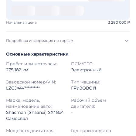
Начальная цена
3 280 000 ₽
Подробная информация по торгам
Основные характеристики
Начало торгов:
05.08.2026, 10:26 МСК
Пробег или моточасы:
ПСМ/ПТС:
Конец торгов:
12.08.2026, 10:26 МСК
275 182 км
Электронный
Тип аукциона:
Открытые торги
Заводской номер/VIN:
Тип машины:
LZGJX4V**********
ГРУЗОВОЙ
Начальная цена:
3 280 000 ₽
Марка, модель,
Рабочий объем
наименование авто:
двигателя:
Шаг торгов:
50 000 ₽
Shacman (Shaanxi) SX* 8x4
-
Самосвал
Кол-во ставок:
-
Мощность двигателя:
Год производства
Регион:
Башкортостан Республика