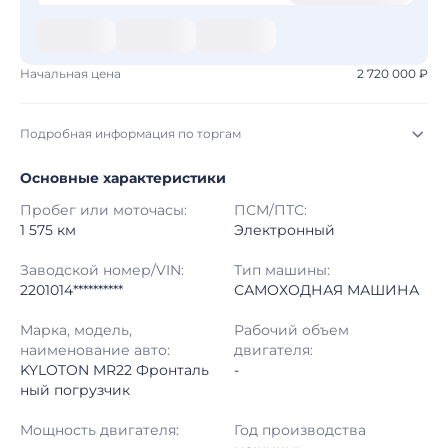
Начальная цена
2 720 000 ₽
Подробная информация по торгам
Основные характеристики
Начало торгов:
05.08.2026, 13:21 МСК
Пробег или моточасы:
ПСМ/ПТС:
Конец торгов:
12.08.2026, 13:37 МСК
1 575 км
Электронный
Тип аукциона:
Открытые торги
Заводской номер/VIN:
Тип машины:
2201014**********
САМОХОДНАЯ МАШИНА
Начальная цена:
2 720 000 ₽
Марка, модель,
Рабочий объем
наименование авто:
двигателя:
Шаг торгов:
50 000 ₽
KYLOTON MR22 Фронталь
-
ный погрузчик
Кол-во ставок:
-
Мощность двигателя:
Год производства
Регион:
Омская Область