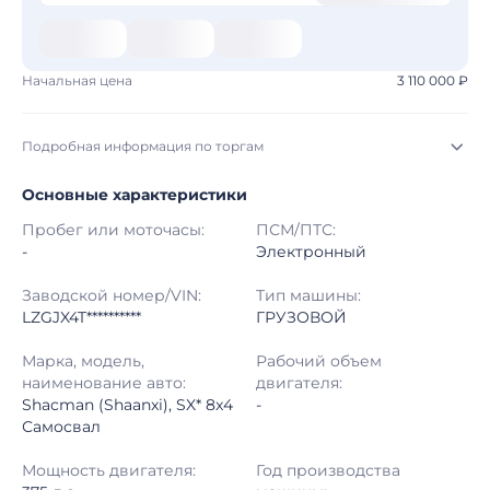
Начальная цена
3 110 000 ₽
Подробная информация по торгам
Основные характеристики
Начало торгов:
05.08.2026, 16:26 МСК
Пробег или моточасы:
ПСМ/ПТС:
Конец торгов:
12.08.2026, 16:56 МСК
-
Электронный
Тип аукциона:
Открытые торги
Заводской номер/VIN:
Тип машины:
LZGJX4T**********
ГРУЗОВОЙ
Начальная цена:
3 110 000 ₽
Марка, модель,
Рабочий объем
наименование авто:
двигателя:
Шаг торгов:
50 000 ₽
Shacman (Shaanxi), SX* 8x4
-
Самосвал
Кол-во ставок:
-
Мощность двигателя:
Год производства
Регион:
Новосибирская Область