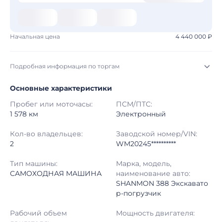
Начальная цена
4 440 000 ₽
Подробная информация по торгам
Основные характеристики
Начало торгов:
05.08.2026, 12:48 МСК
Пробег или моточасы:
ПСМ/ПТС:
Конец торгов:
12.08.2026, 11:08 МСК
1 578 км
Электронный
Тип аукциона:
Открытые торги
Кол-во владельцев:
Заводской номер/VIN:
2
WM20245**********
Начальная цена:
4 440 000 ₽
Тип машины:
Марка, модель,
САМОХОДНАЯ МАШИНА
наименование авто:
Шаг торгов:
50 000 ₽
SHANMON 388 Экскавато
р-погрузчик
Кол-во ставок:
-
Рабочий объем
Мощность двигателя:
Регион:
Челябинская Область