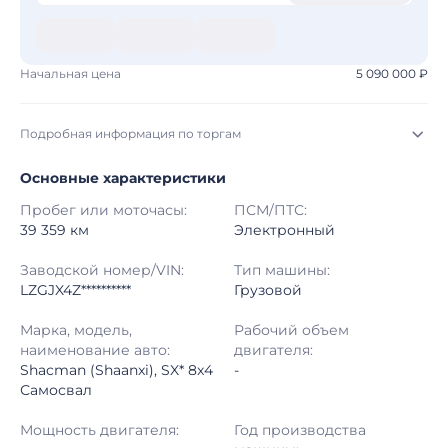
Начальная цена
5 090 000 ₽
Подробная информация по торгам
Основные характеристики
Начало торгов:
05.08.2026, 20:26 МСК
Пробег или моточасы:
ПСМ/ПТС:
Конец торгов:
12.08.2026, 21:12 МСК
39 359 км
Электронный
Тип аукциона:
Открытые торги
Заводской номер/VIN:
Тип машины:
LZGJX4Z**********
Грузовой
Начальная цена:
5 090 000 ₽
Марка, модель,
Рабочий объем
наименование авто:
двигателя:
Шаг торгов:
50 000 ₽
Shacman (Shaanxi), SX* 8x4
-
Самосвал
Кол-во ставок:
-
Мощность двигателя:
Год производства
Регион:
Республика Саха (Якутия)