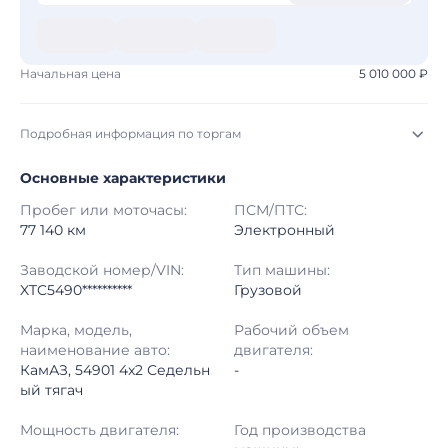
Начальная цена
5 010 000 ₽
Подробная информация по торгам
Основные характеристики
Начало торгов:
05.08.2026, 21:25 МСК
Пробег или моточасы:
ПСМ/ПТС:
Конец торгов:
12.08.2026, 22:25 МСК
77 140 км
Электронный
Тип аукциона:
Открытые торги
Заводской номер/VIN:
Тип машины:
XTC5490**********
Грузовой
Начальная цена:
5 010 000 ₽
Марка, модель,
Рабочий объем
наименование авто:
двигателя:
Шаг торгов:
50 000 ₽
КамАЗ, 54901 4x2 Седельн
-
ый тягач
Кол-во ставок:
-
Мощность двигателя:
Год производства
Регион:
Магаданская Область