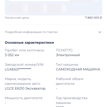
Начальная цена
7 860 000 ₽
Подробная информация по торгам
Основные характеристики
Начало торгов:
05.08.2026, 21:25 МСК
Пробег или моточасы:
ПСМ/ПТС:
Конец торгов:
12.08.2026, 22:25 МСК
3 052 км
Электронный
Тип аукциона:
Открытые торги
Заводской номер/VIN:
Тип машины:
LGAE621**********
САМОХОДНАЯ МАШИНА
Начальная цена:
7 860 000 ₽
Марка, модель,
Рабочий объем
наименование авто:
двигателя:
Шаг торгов:
50 000 ₽
LGCE E6210 Экскаватор
-
Кол-во ставок:
-
Мощность двигателя:
Год производства
-
машины:
Регион:
Московская Область