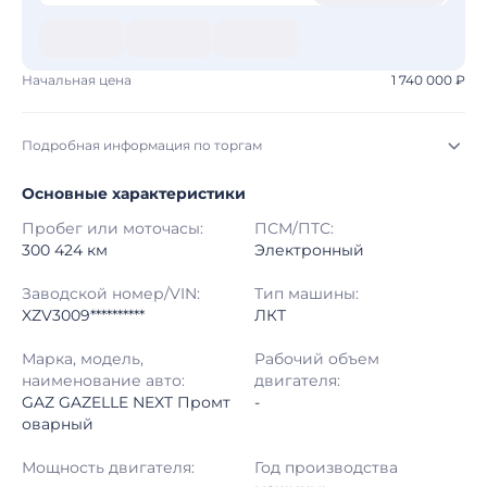
Начальная цена
1 740 000 ₽
Подробная информация по торгам
Основные характеристики
Начало торгов:
05.08.2026, 21:25 МСК
Пробег или моточасы:
ПСМ/ПТС:
Конец торгов:
12.08.2026, 22:25 МСК
300 424 км
Электронный
Тип аукциона:
Открытые торги
Заводской номер/VIN:
Тип машины:
XZV3009**********
ЛКТ
Начальная цена:
1 740 000 ₽
Марка, модель,
Рабочий объем
наименование авто:
двигателя:
Шаг торгов:
50 000 ₽
GAZ GAZELLE NEXT Промт
-
оварный
Кол-во ставок:
-
Мощность двигателя:
Год производства
Регион:
Московская Область