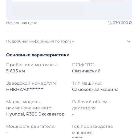
Начальная цена
14 070 000 ₽
Подробная информация по торгам
Основные характеристики
Начало торгов:
05.08.2026, 21:25 МСК
Пробег или моточасы:
ПСМ/ПТС:
Конец торгов:
12.08.2026, 22:25 МСК
5 695 км
Физический
Тип аукциона:
Открытые торги
Заводской номер/VIN:
Тип машины:
HHKHZA0**********
Самоходная машина
Начальная цена:
14 070 000 ₽
Марка, модель,
Рабочий объем
наименование авто:
двигателя:
Шаг торгов:
50 000 ₽
Hyundai, R380 Экскаватор
-
Кол-во ставок:
-
Мощность двигателя:
Год производства
-
машины:
Регион:
Иркутская Область