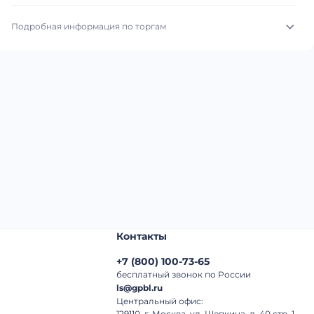
Подробная информация по торгам
Начало торгов:
05.08.2026, 22:26 МСК
Конец торгов:
12.08.2026, 23:26 МСК
Тип аукциона:
Открытые торги
Начальная цена:
12 180 000 ₽
Шаг торгов:
50 000 ₽
Кол-во ставок:
-
Контакты
Регион:
Московская Область
+7
(
800
)
100-73-65
бесплатный звонок по России
ls@gpbl.ru
Центральный офис:
129110, г. Москва, ул. Щепкина, д. 40 стр. 1