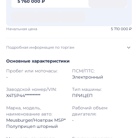
5 760 000 ₽
Начальная цена
5 710 000 ₽
Подробная информация по торгам
Основные характеристики
Начало торгов:
05.08.2026, 15:50 МСК
Пробег или моточасы:
ПСМ/ПТС:
Конец торгов:
12.08.2026, 14:30 МСК
-
Электронный
Тип аукциона:
Открытые торги
Заводской номер/VIN:
Тип машины:
X4TSP44**********
ПРИЦЕП
Начальная цена:
5 710 000 ₽
Марка, модель,
Рабочий объем
наименование авто:
двигателя:
Шаг торгов:
50 000 ₽
Meusburger/Новтрак MSP*
-
Полуприцеп шторный
Кол-во ставок:
-