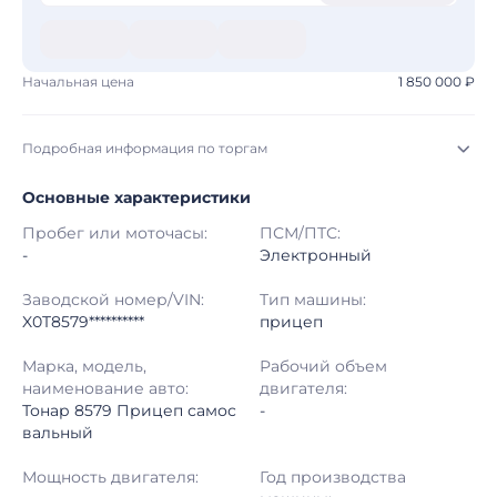
Начальная цена
1 850 000 ₽
Подробная информация по торгам
Основные характеристики
Начало торгов:
05.08.2026, 23:28 МСК
Пробег или моточасы:
ПСМ/ПТС:
Конец торгов:
13.08.2026, 00:28 МСК
-
Электронный
Тип аукциона:
Открытые торги
Заводской номер/VIN:
Тип машины:
X0T8579**********
прицеп
Начальная цена:
1 850 000 ₽
Марка, модель,
Рабочий объем
наименование авто:
двигателя:
Шаг торгов:
50 000 ₽
Тонар 8579 Прицеп самос
-
вальный
Кол-во ставок:
-
Мощность двигателя:
Год производства
Регион:
Санкт-Петербург