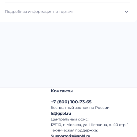
Подробная информация по торгам
Начало торгов:
05.08.2026, 23:28 МСК
Конец торгов:
13.08.2026, 00:28 МСК
Тип аукциона:
Открытые торги
Начальная цена:
2 290 000 ₽
Шаг торгов:
50 000 ₽
Контакты
Кол-во ставок:
-
+7
(
800
)
100-73-65
Регион:
Москва
бесплатный звонок по России
ls@gpbl.ru
Центральный офис:
129110, г. Москва, ул. Щепкина, д. 40 стр. 1
Техническая поддержка:
Supportoris@gpbl.ru