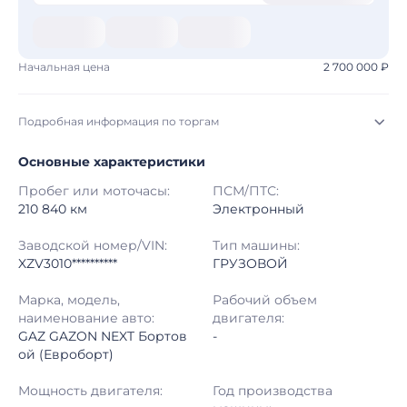
Начальная цена
2 700 000 ₽
Подробная информация по торгам
Основные характеристики
Начало торгов:
06.08.2026, 09:08 МСК
Пробег или моточасы:
ПСМ/ПТС:
Конец торгов:
13.08.2026, 09:08 МСК
210 840 км
Электронный
Тип аукциона:
Открытые торги
Заводской номер/VIN:
Тип машины:
XZV3010**********
ГРУЗОВОЙ
Начальная цена:
2 700 000 ₽
Марка, модель,
Рабочий объем
наименование авто:
двигателя:
Шаг торгов:
50 000 ₽
GAZ GAZON NEXT Бортов
-
ой (Евроборт)
Кол-во ставок:
-
Мощность двигателя:
Год производства
Регион:
Московская Область