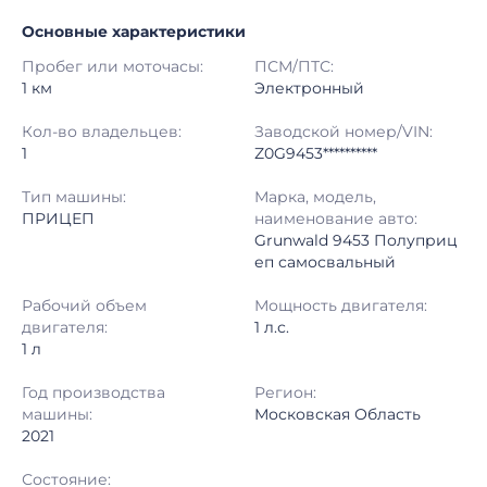
Основные характеристики
Начало торгов:
23.07.2026, 09:12 МСК
Пробег или моточасы:
ПСМ/ПТС:
Конец торгов:
24.07.2026, 13:58 МСК
1 км
Электронный
Тип аукциона:
Открытые торги
Кол-во владельцев:
Заводской номер/VIN:
1
Z0G9453**********
Начальная цена:
2 230 000 ₽
Тип машины:
Марка, модель,
ПРИЦЕП
наименование авто:
Шаг торгов:
50 000 ₽
Grunwald 9453 Полуприц
еп самосвальный
Кол-во ставок:
-
Рабочий объем
Мощность двигателя:
Регион:
Московская Область
двигателя:
1 л.с.
1 л
Год производства
Регион:
машины:
Московская Область
2021
Состояние: