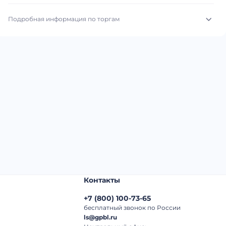
Подробная информация по торгам
Начало торгов:
07.08.2026, 09:02 МСК
Конец торгов:
14.08.2026, 09:02 МСК
Тип аукциона:
Открытые торги
Начальная цена:
1 620 000 ₽
Шаг торгов:
50 000 ₽
Кол-во ставок:
-
Регион:
Московская Область
Контакты
+7
(
800
)
100-73-65
бесплатный звонок по России
ls@gpbl.ru