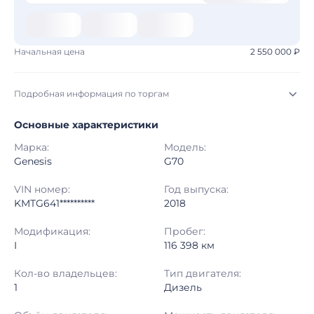
Начальная цена
2 550 000 ₽
Подробная информация по торгам
Основные характеристики
Начало торгов:
06.08.2026, 09:16 МСК
Марка:
Модель:
Конец торгов:
13.08.2026, 09:16 МСК
Genesis
G70
Тип аукциона:
Открытые торги
VIN номер:
Год выпуска:
KMTG641**********
2018
Начальная цена:
2 550 000 ₽
Модификация:
Пробег:
I
116 398 км
Шаг торгов:
50 000 ₽
Кол-во владельцев:
Тип двигателя:
Кол-во ставок:
-
1
Дизель
Регион:
Москва