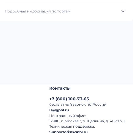
Подробная информация по торгам
Начало торгов:
06.08.2026, 09:30 МСК
Конец торгов:
13.08.2026, 09:30 МСК
Тип аукциона:
Открытые торги
Начальная цена:
2 440 000 ₽
Шаг торгов:
50 000 ₽
Контакты
Кол-во ставок:
-
+7
(
800
)
100-73-65
Регион:
Самарская Область
бесплатный звонок по России
ls@gpbl.ru
Центральный офис:
129110, г. Москва, ул. Щепкина, д. 40 стр. 1
Техническая поддержка:
Supportoris@gpbl.ru