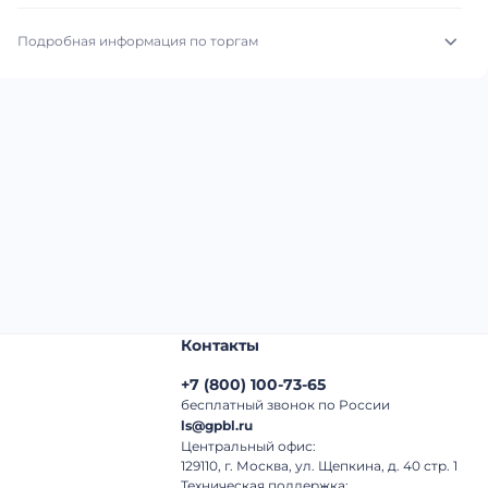
Подробная информация по торгам
Начало торгов:
06.08.2026, 12:51 МСК
Конец торгов:
13.08.2026, 13:02 МСК
Тип аукциона:
Открытые торги
Начальная цена:
3 420 000 ₽
Шаг торгов:
50 000 ₽
Кол-во ставок:
-
Контакты
Регион:
Адыгея Республика
+7
(
800
)
100-73-65
бесплатный звонок по России
ls@gpbl.ru
Центральный офис:
129110, г. Москва, ул. Щепкина, д. 40 стр. 1
Техническая поддержка: