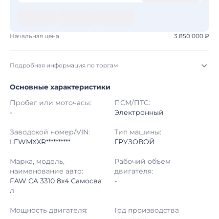
Начальная цена
3 850 000 ₽
Подробная информация по торгам
Основные характеристики
Начало торгов:
06.08.2026, 20:04 МСК
Пробег или моточасы:
ПСМ/ПТС:
Конец торгов:
13.08.2026, 20:45 МСК
-
Электронный
Тип аукциона:
Открытые торги
Заводской номер/VIN:
Тип машины:
LFWMXXR**********
ГРУЗОВОЙ
Начальная цена:
3 850 000 ₽
Марка, модель,
Рабочий объем
наименование авто:
двигателя:
Шаг торгов:
50 000 ₽
FAW CA 3310 8x4 Самосва
-
л
Кол-во ставок:
-
Мощность двигателя:
Год производства
Регион:
Амурская Область