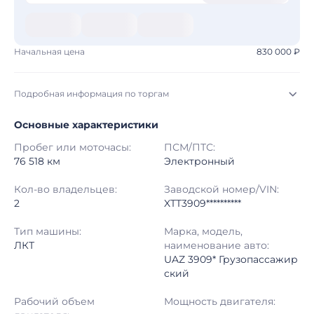
Начальная цена
830 000 ₽
Подробная информация по торгам
Основные характеристики
Начало торгов:
06.08.2026, 19:33 МСК
Пробег или моточасы:
ПСМ/ПТС:
Конец торгов:
13.08.2026, 18:12 МСК
76 518 км
Электронный
Тип аукциона:
Открытые торги
Кол-во владельцев:
Заводской номер/VIN:
2
XTT3909**********
Начальная цена:
830 000 ₽
Тип машины:
Марка, модель,
ЛКТ
наименование авто:
Шаг торгов:
50 000 ₽
UAZ 3909* Грузопассажир
ский
Кол-во ставок:
-
Рабочий объем
Мощность двигателя:
Регион:
Санкт-Петербург