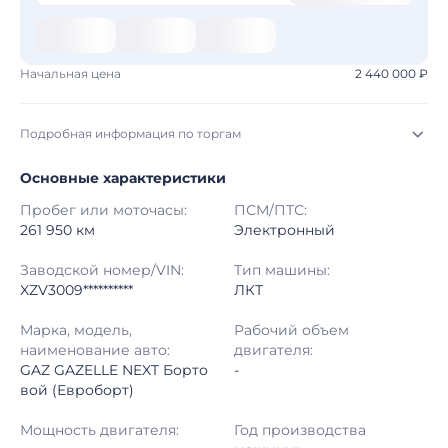
Начальная цена
2 440 000 ₽
Подробная информация по торгам
Основные характеристики
Начало торгов:
07.08.2026, 09:02 МСК
Пробег или моточасы:
ПСМ/ПТС:
Конец торгов:
14.08.2026, 09:02 МСК
261 950 км
Электронный
Тип аукциона:
Открытые торги
Заводской номер/VIN:
Тип машины:
XZV3009**********
ЛКТ
Начальная цена:
2 440 000 ₽
Марка, модель,
Рабочий объем
наименование авто:
двигателя:
Шаг торгов:
50 000 ₽
GAZ GAZELLE NEXT Борто
-
вой (Евроборт)
Кол-во ставок:
-
Мощность двигателя:
Год производства
Регион:
Московская Область