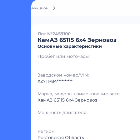
Аукцион
Лот №245910
0
КамАЗ 65115 6x4 Зерновоз
Основные характеристики
Пробег или моточасы:
-
Заводской номер/VIN:
XZ7TP84**********
Марка, модель, наименование авто:
КамАЗ 65115 6x4 Зерновоз
Мощность двигателя:
-
Регион:
Ростовская Область