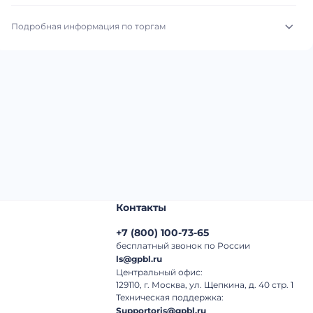
Подробная информация по торгам
Начало торгов:
31.07.2026, 09:28 МСК
Конец торгов:
07.08.2026, 09:28 МСК
Тип аукциона:
Открытые торги
Начальная цена:
2 660 000 ₽
Шаг торгов:
50 000 ₽
Контакты
Кол-во ставок:
-
+7
(
800
)
100-73-65
Регион:
Ростовская Область
бесплатный звонок по России
ls@gpbl.ru
Центральный офис:
129110, г. Москва, ул. Щепкина, д. 40 стр. 1
Техническая поддержка:
Supportoris@gpbl.ru