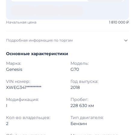
Начальная цена
1 810 000 ₽
Подробная информация по торгам
Основные характеристики
Начало торгов:
06.08.2026, 12:17 МСК
Марка:
Модель:
Конец торгов:
17.08.2026, 11:02 МСК
Genesis
G70
Тип аукциона:
Открытые торги
VIN номер:
Год выпуска:
XWEG341**********
2018
Начальная цена:
1 810 000 ₽
Модификация:
Пробег:
I
228 630 км
Шаг торгов:
50 000 ₽
Кол-во владельцев:
Тип двигателя:
Кол-во ставок:
-
2
Бензин
Регион:
Пермский Край