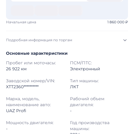
Начальная цена
1 860 000 ₽
Подробная информация по торгам
Основные характеристики
Начало торгов:
07.08.2026, 16:20 МСК
Пробег или моточасы:
ПСМ/ПТС:
Конец торгов:
14.08.2026, 16:45 МСК
26 922 км
Электронный
Тип аукциона:
Открытые торги
Заводской номер/VIN:
Тип машины:
XTT2360**********
ЛКТ
Начальная цена:
1 860 000 ₽
Марка, модель,
Рабочий объем
наименование авто:
двигателя:
Шаг торгов:
50 000 ₽
UAZ Profi
-
Кол-во ставок:
-
Мощность двигателя:
Год производства
-
машины:
Регион:
Свердловская Область