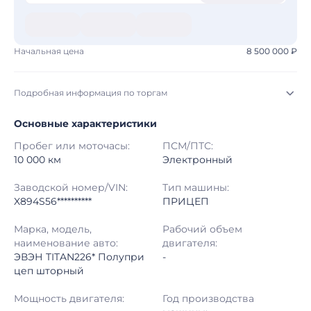
Начальная цена
8 500 000 ₽
Подробная информация по торгам
Основные характеристики
Начало торгов:
07.08.2026, 19:20 МСК
Пробег или моточасы:
ПСМ/ПТС:
Конец торгов:
14.08.2026, 20:20 МСК
10 000 км
Электронный
Тип аукциона:
Открытые торги
Заводской номер/VIN:
Тип машины:
X894S56**********
ПРИЦЕП
Начальная цена:
8 500 000 ₽
Марка, модель,
Рабочий объем
наименование авто:
двигателя:
Шаг торгов:
50 000 ₽
ЭВЭН TITAN226* Полупри
-
цеп шторный
Кол-во ставок:
-
Мощность двигателя:
Год производства
Регион:
Московская Область